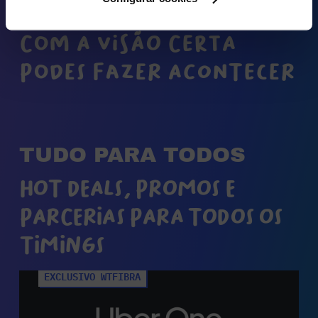
COM A VISÃO CERTA
PODES FAZER ACONTECER
TUDO PARA TODOS
HOT DEALS, PROMOS E
PARCERIAS PARA TODOS OS
TIMINGS
EXCLUSIVO WTFIBRA