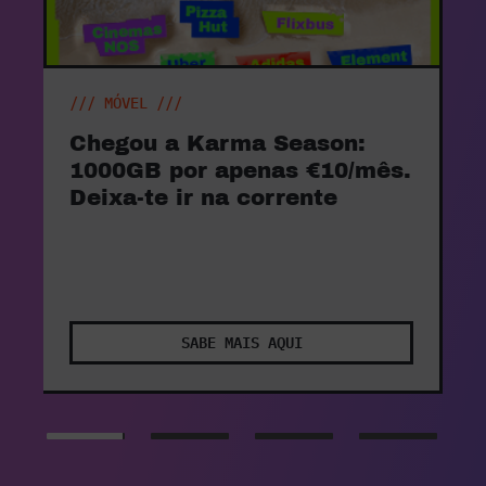
/// WTF X BANGER DO MÊS AGOSTO ///
O Banger do mês entrou na
vibe. Com 15% de desconto
na Ericeira Surf & Skate.
Aproveita o desconto até 3x
este mês.
SABE MAIS AQUI