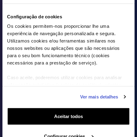
VER TARIFÁRIOS EM DETALHE
Configuração de cookies
Os cookies permitem-nos proporcionar lhe uma
experiência de navegação personalizada e segura.
Utilizamos cookies e/ou ferramentas similares nos
nossos websites ou aplicações que são necessários
para o seu bom funcionamento técnico (cookies
necessários para a prestação de serviço).
Caso aceite, poderemos utilizar cookies para analisar
informação estatística (cookies de analítica), adaptar
este serviço às suas preferências e apresentar-lhe
Ver mais detalhes
funcionalidades (cookies de personalização e
funcionalidade) e adaptar anúncios aos seus interesses
(cookies de publicidade personalizada). Pode gerir a
Aceitar todos
utilização dos cookies clicando em "Configurar Cookies".
Configurar cookies