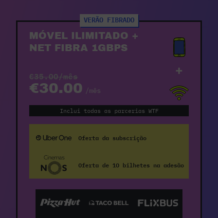
VERÃO FIBRADO
MÓVEL ILIMITADO +
NET FIBRA 1GBPS
+
€35.00/mês
€30.00
/mês
Inclui todas as parcerias WTF
Oferta da subscrição
Oferta de 10 bilhetes na adesão