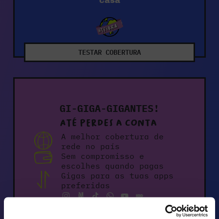
casa
TESTAR COBERTURA
GI-GIGA-GIGANTES!
Até perdes a conta
A melhor cobertura de
rede no país
Sem compromisso e
escolhes quando pagas
Gigas para as tuas apps
preferidas
Parcerias e novidades a
toda a hora