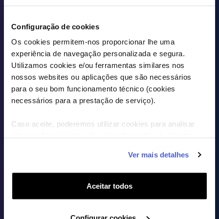
VER TARIFÁRIOS EM DETALHE
Configuração de cookies
Os cookies permitem-nos proporcionar lhe uma
experiência de navegação personalizada e segura.
Utilizamos cookies e/ou ferramentas similares nos
nossos websites ou aplicações que são necessários
para o seu bom funcionamento técnico (cookies
necessários para a prestação de serviço).
Caso aceite, poderemos utilizar cookies para analisar
informação estatística (cookies de analítica), adaptar
este serviço às suas preferências e apresentar-lhe
Ver mais detalhes
funcionalidades (cookies de personalização e
funcionalidade) e adaptar anúncios aos seus interesses
(cookies de publicidade personalizada). Pode gerir a
Aceitar todos
utilização dos cookies clicando em "Configurar Cookies".
Configurar cookies