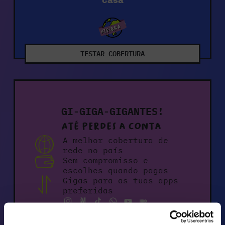
casa
TESTAR COBERTURA
GI-GIGA-GIGANTES!
Até perdes a conta
A melhor cobertura de
rede no país
Sem compromisso e
escolhes quando pagas
Gigas para as tuas apps
preferidas
Parcerias e novidades a
toda a hora