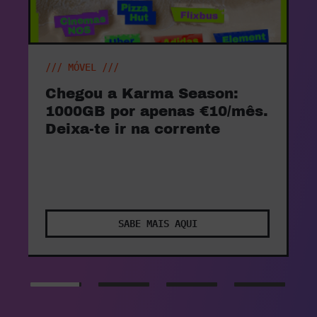
/// WTF X BANGER DO MÊS AGOSTO ///
O Banger do mês entrou na
vibe. Com 15% de desconto
na Ericeira Surf & Skate.
Aproveita o desconto até 3x
este mês.
SABE MAIS AQUI