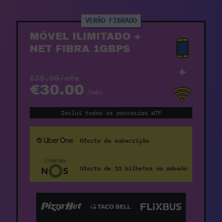
VERÃO FIBRADO
MÓVEL ILIMITADO +
NET FIBRA 1GBPS
+
€35.00/mês
€30.00
/mês
Inclui todas as parcerias WTF
Oferta da subscrição
Oferta de 10 bilhetes na adesão