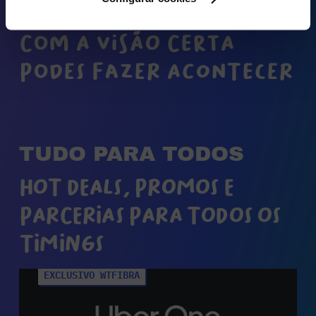
COM A VISÃO CERTA
PODES FAZER ACONTECER
TUDO PARA TODOS
HOT DEALS, PROMOS E
PARCERIAS PARA TODOS OS
TIMINGS
EXCLUSIVO WTFIBRA