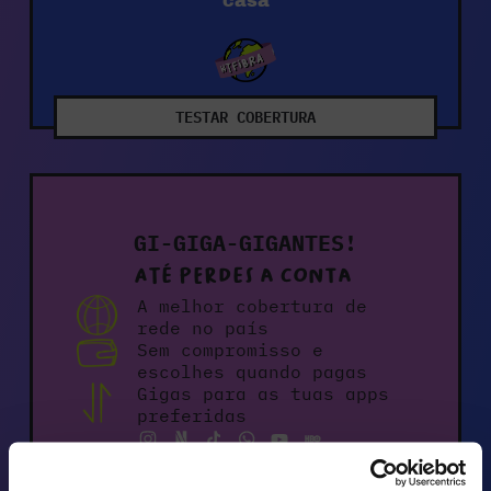
casa
TESTAR COBERTURA
GI-GIGA-GIGANTES!
Até perdes a conta
A melhor cobertura de
rede no país
Sem compromisso e
escolhes quando pagas
Gigas para as tuas apps
preferidas
Parcerias e novidades a
toda a hora