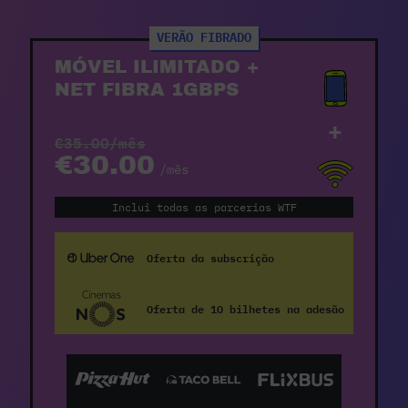
VERÃO FIBRADO
MÓVEL ILIMITADO +
NET FIBRA 1GBPS
+
€35.00/mês
€30.00
/mês
Inclui todas as parcerias WTF
Oferta da subscrição
Oferta de 10 bilhetes na adesão