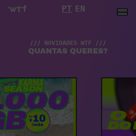
PT
EN
WTF
-
Tarifários
Telemóvel
|
#sabesquepodes!
/// NOVIDADES WTF ///
QUANTAS QUERES?