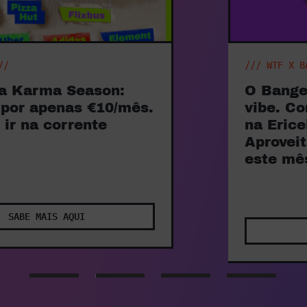
/// WTF X BANGER DO MÊS AGOSTO ///
O Banger do mês entrou na
vibe. Com 15% de desconto
na Ericeira Surf & Skate.
Aproveita o desconto até 3x
este mês.
SABE MAIS AQUI