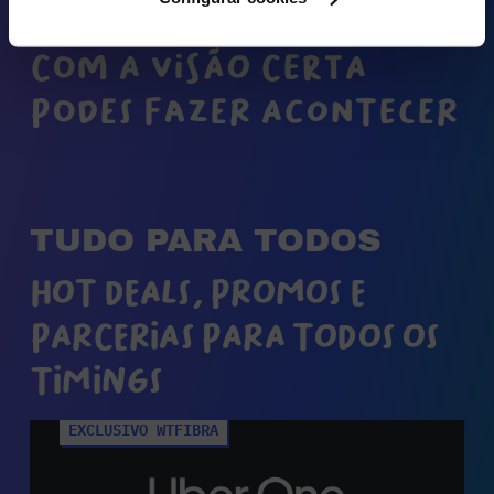
COM A VISÃO CERTA
PODES FAZER ACONTECER
TUDO PARA TODOS
HOT DEALS, PROMOS E
PARCERIAS PARA TODOS OS
TIMINGS
EXCLUSIVO WTFIBRA