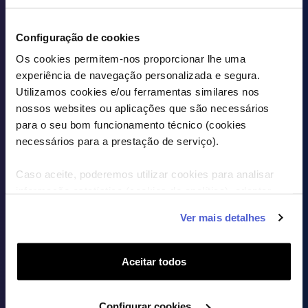
VER TARIFÁRIOS EM DETALHE
Configuração de cookies
Os cookies permitem-nos proporcionar lhe uma
experiência de navegação personalizada e segura.
Utilizamos cookies e/ou ferramentas similares nos
nossos websites ou aplicações que são necessários
para o seu bom funcionamento técnico (cookies
necessários para a prestação de serviço).
Caso aceite, poderemos utilizar cookies para analisar
informação estatística (cookies de analítica), adaptar
este serviço às suas preferências e apresentar-lhe
Ver mais detalhes
funcionalidades (cookies de personalização e
funcionalidade) e adaptar anúncios aos seus interesses
(cookies de publicidade personalizada). Pode gerir a
Aceitar todos
utilização dos cookies clicando em "Configurar Cookies".
Configurar cookies