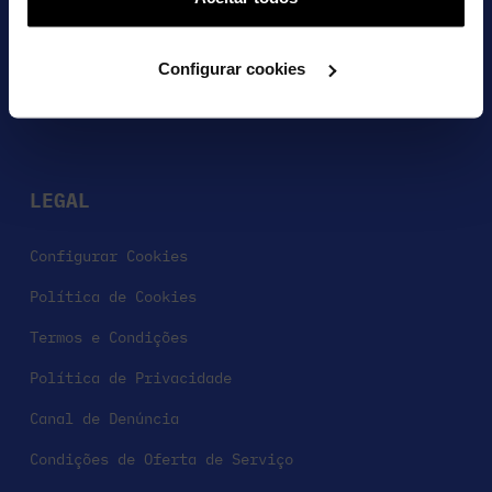
utilização dos cookies clicando em "Configurar Cookies".
FALA CONNOSCO NO
MESSENGER
Configurar cookies
VER MAIS CONTACTOS
LEGAL
Configurar Cookies
Política de Cookies
Termos e Condições
Política de Privacidade
Canal de Denúncia
Condições de Oferta de Serviço