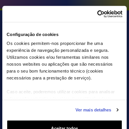
Configuração de cookies
Os cookies permitem-nos proporcionar lhe uma
experiência de navegação personalizada e segura.
SACA JÁ A APP WTF
Utilizamos cookies e/ou ferramentas similares nos
nossos websites ou aplicações que são necessários
para o seu bom funcionamento técnico (cookies
necessários para a prestação de serviço).
SEGUE-NOS
Caso aceite, poderemos utilizar cookies para analisar
informação estatística (cookies de analítica), adaptar
este serviço às suas preferências e apresentar-lhe
Ver mais detalhes
funcionalidades (cookies de personalização e
CONTACTOS
funcionalidade) e adaptar anúncios aos seus interesses
(cookies de publicidade personalizada). Pode gerir a
CHAT COM A WTF
Aceitar todos