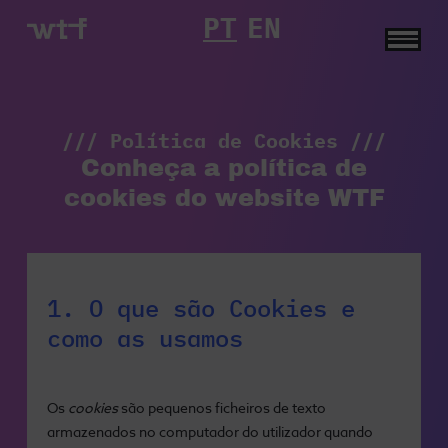
PT
EN
Política
de
Cookies
|
WTF
/// Política de Cookies ///
Conheça a política de
cookies do website WTF
1. O que são Cookies e
como as usamos
Os
cookies
são pequenos ficheiros de texto
armazenados no computador do utilizador quando