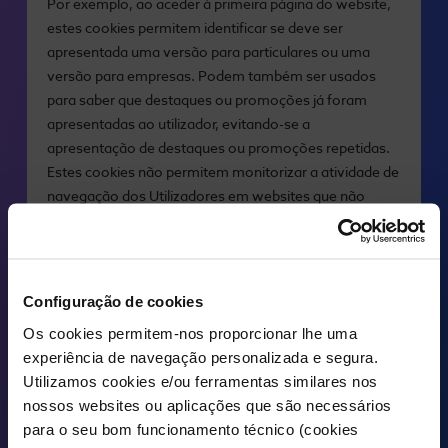
Por exemplo, ao aceder à primeira página do website,
estes cookies permitem identificar se deve ser
apresentada uma versão para particulares ou uma
versão para empresas. Podem também ser usados
para saber que destaques ou promoções já foram
apresentadas ao utilizador, evitando-se a
apresentação de destaques ou promoções repetidas.
Estes cookies não permitem monitorizar a atividade de
navegação dos Utilizadores em websites que não
sejam das empresas do Grupo NOS.
COOKIES de publicidade
Configuração de cookies
Cookies utilizados por empresas externas à NOS,
permitindo apresentar aos utilizadores anúncios de
Os cookies permitem-nos proporcionar lhe uma
acordo com os teus interesses, incluindo a
experiência de navegação personalizada e segura.
possibilidade de limitar o número de vezes que
Utilizamos cookies e/ou ferramentas similares nos
determinado anúncio é apresentado. A apresentação
nossos websites ou aplicações que são necessários
de publicidade da NOS de acordo com os interesses
para o seu bom funcionamento técnico (cookies