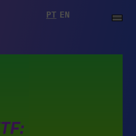
PT
EN