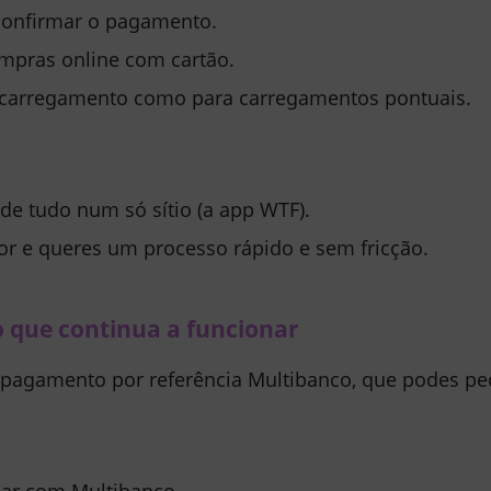
 confirmar o pagamento.
ompras online com cartão.
o carregamento como para carregamentos pontuais.
 de tudo num só sítio (a app WTF).
 e queres um processo rápido e sem fricção.
co que continua a funcionar
pagamento por referência Multibanco
, que podes ped
agar com
Multibanco
.