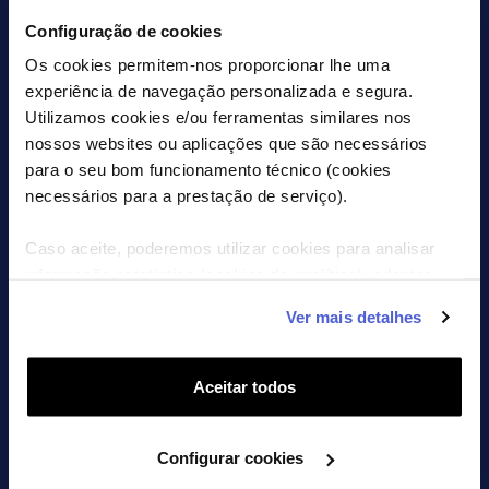
Configuração de cookies
Os cookies permitem-nos proporcionar lhe uma
experiência de navegação personalizada e segura.
Utilizamos cookies e/ou ferramentas similares nos
SEGUE-NOS
nossos websites ou aplicações que são necessários
para o seu bom funcionamento técnico (cookies
necessários para a prestação de serviço).
Caso aceite, poderemos utilizar cookies para analisar
CONTACTOS
informação estatística (cookies de analítica), adaptar
CHAT COM A WTF
este serviço às suas preferências e apresentar-lhe
Ver mais detalhes
FALA CONNOSCO NO
funcionalidades (cookies de personalização e
MESSENGER
funcionalidade) e adaptar anúncios aos seus interesses
(cookies de publicidade personalizada). Pode gerir a
Aceitar todos
VER MAIS CONTACTOS
utilização dos cookies clicando em "Configurar Cookies".
Configurar cookies