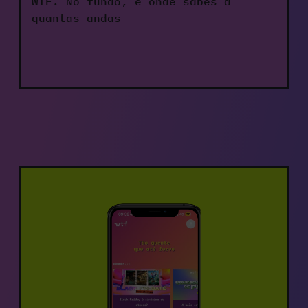
WTF. No fundo, é onde sabes a 
quantas andas