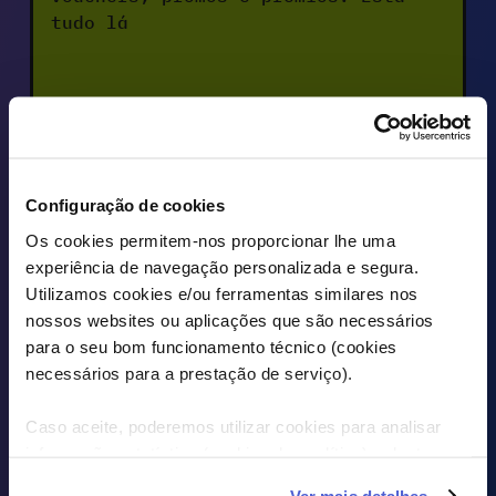
tudo lá
Configuração de cookies
Os cookies permitem-nos proporcionar lhe uma
experiência de navegação personalizada e segura.
COM ESTA APP
Utilizamos cookies e/ou ferramentas similares nos
nossos websites ou aplicações que são necessários
para o seu bom funcionamento técnico (cookies
necessários para a prestação de serviço).
TER A PAPINHA TODA
Caso aceite, poderemos utilizar cookies para analisar
informação estatística (cookies de analítica), adaptar
FEITA
este serviço às suas preferências e apresentar-lhe
Ver mais detalhes