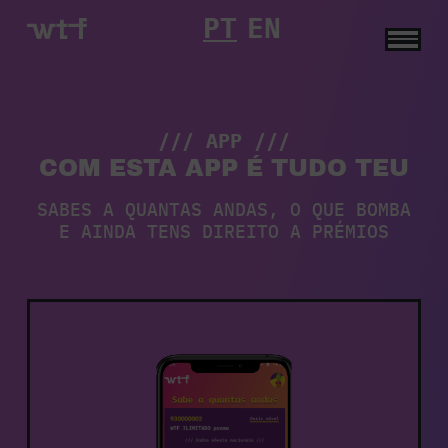
PT
EN
Descarrega
a
nossa
App
|
WTF
/// APP ///
COM ESTA APP É TUDO TEU
SABES A QUANTAS ANDAS, O QUE BOMBA
E AINDA TENS DIREITO A PRÉMIOS