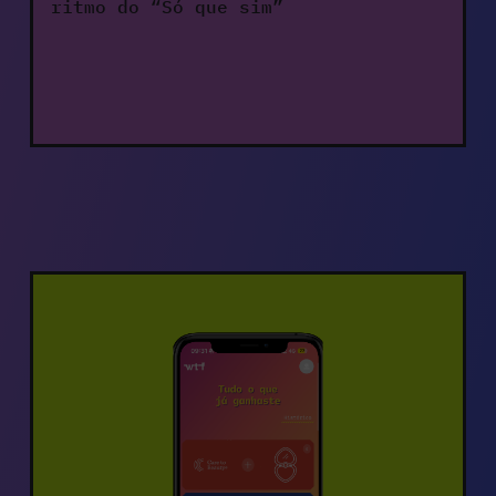
ritmo do “Só que sim” 