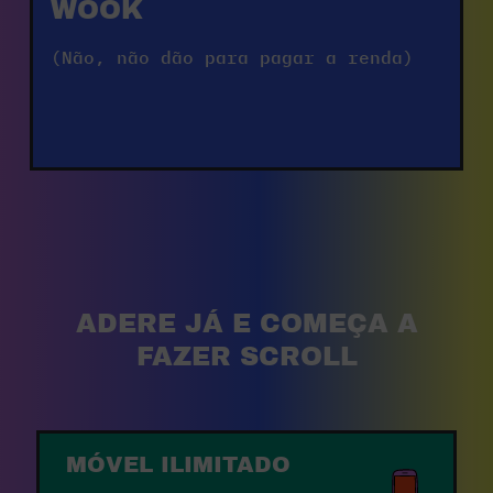
WOOK
(Não, não dão para pagar a renda)
ADERE JÁ E COMEÇA A
FAZER SCROLL
MÓVEL ILIMITADO