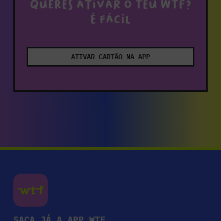
Queres ativar o teu WTF?
É fácil
ATIVAR CARTÃO NA APP
SACA JÁ A APP WTF