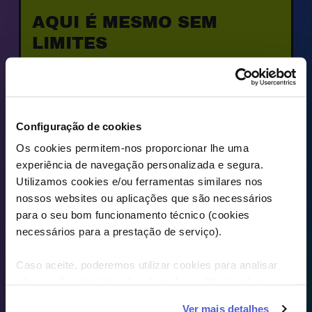
AQUI É MESMO SEM 
LIMITES
É mesmo aquele tarifário para quem 
quer 
net
 à vontade todos os dias, 
sem restrições.
Configuração de cookies
Os cookies permitem-nos proporcionar lhe uma
PEDIR CARTÃO WTF
experiência de navegação personalizada e segura.
Utilizamos cookies e/ou ferramentas similares nos
nossos websites ou aplicações que são necessários
para o seu bom funcionamento técnico (cookies
necessários para a prestação de serviço).
Caso aceite, poderemos utilizar cookies para analisar
informação estatística (cookies de analítica), adaptar
este serviço às suas preferências e apresentar-lhe
Ver mais detalhes